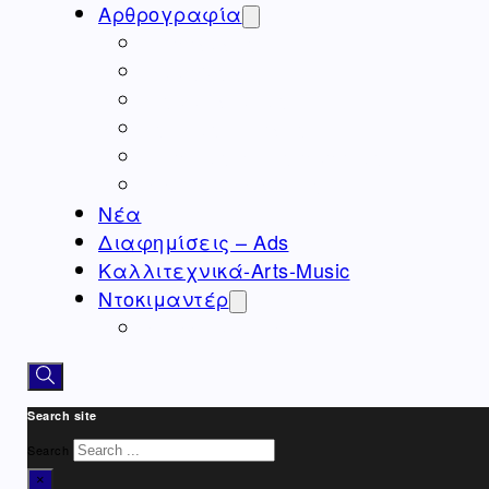
Αρθρογραφία
Ομογένεια
Ελλάδα
Καλλιτεχνικά
Ιατρικά – Υγεία
Ιστορικά-Αρχαιολογικά
Real Estate Αρθρα
Νέα
Διαφημίσεις – Ads
Καλλιτεχνικά-Arts-Music
Ντοκιμαντέρ
Athens Square
Search site
Search
×