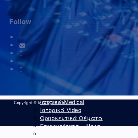
ΝΤΟΚΙΜΑΝΤΈΡ
Athens Square
Follow
Home
Video – Θεαματα
Ομογένεια – Community
Καλλιτεχνικά-Arts-Music
Καλλιτεχνικά – Ελλάδα
Διαφημίσεις – Ads
Real Estate
Εμπόριο – Commerce
Ιατρικά-Medical
Copyright © MGTV USA Inc.
Ιστορικά Video
Θρησκευτικά Θέματα
Επικαιρότητα – News
Διασκέδαση – Entertainment