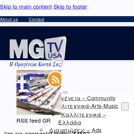
Skip to main content
Skip to footer
About us
Contact
HOME
VIDEO – ΘΕΑΜΑΤΑ
Ομογένεια – Community
Καλλιτεχνικά-Arts-Music
Καλλιτεχνικά –
RSS feed GR
Ελλάδα
Διαφημίσεις – Ads
[wp-rss-aggregator feeds="5450"]