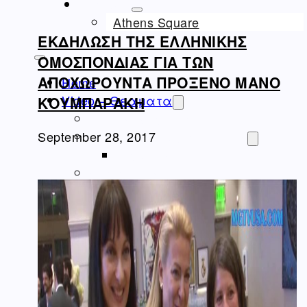
ΝΤΟΚΙΜΑΝΤΈΡ
Athens Square
ΕΚΔΗΛΩΣΗ ΤΗΣ ΕΛΛΗΝΙΚΗΣ
ΟΜΟΣΠΟΝΔΙΑΣ ΓΙΑ ΤΩΝ
ΑΠΟΧΩΡΟΥΝΤΑ ΠΡΟΞΕΝΟ ΜΑΝΟ
Home
Video – Θεαματα
ΚΟΥΜΠΑΡΑΚΗ
Ομογένεια – Community
Καλλιτεχνικά-Arts-Music
September 28, 2017
Καλλιτεχνικά – Ελλάδα
Διαφημίσεις – Ads
Real Estate
Εμπόριο – Commerce
Ιατρικά-Medical
Ιστορικά Video
Θρησκευτικά Θέματα
Επικαιρότητα – News
Διασκέδαση – Entertainment