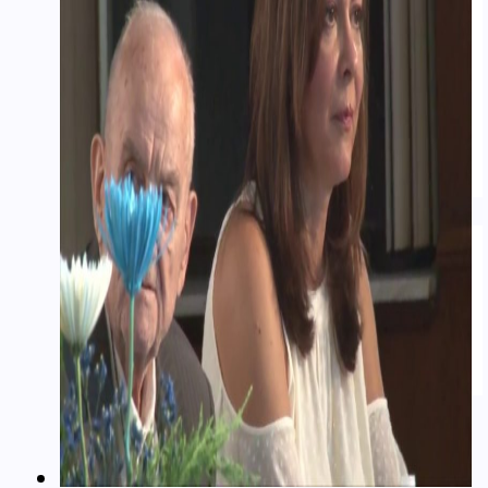
Real Estate
Εμπόριο – Commerce
Ιατρικά-Medical
Ιστορικά Video
Θρησκευτικά Θέματα
Επικαιρότητα – News
Διασκέδαση – Entertainment
ΑΡΘΡΟΓΡΑΦΊΑ
Ομογένεια
Ελλάδα
Καλλιτεχνικά
Ιατρικά – Υγεία
Ιστορικά-Αρχαιολογικά
Real Estate Αρθρα
ΝΈΑ
ΔΙΑΦΗΜΊΣΕΙΣ – ADS
ΚΑΛΛΙΤΕΧΝΙΚΆ-ARTS-MUSIC