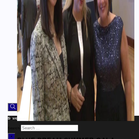
Αρθρογραφία
Ομογένεια
Ελλάδα
Καλλιτεχνικά
Ιατρικά – Υγεία
Ιστορικά-Αρχαιολογικά
Real Estate Αρθρα
Νέα
Διαφημίσεις – Ads
Καλλιτεχνικά-Arts-Music
Ντοκιμαντέρ
Athens Square
Search site
Search
×