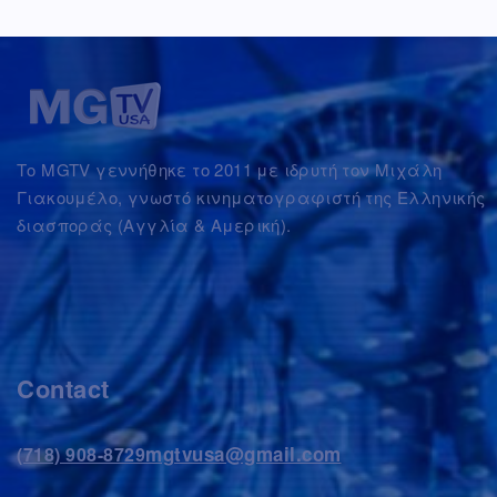
Το MGTV γεννήθηκε το 2011 με ιδρυτή τον Μιχάλη
Γιακουμέλο, γνωστό κινηματογραφιστή της Ελληνικής
διασποράς (Αγγλία & Αμερική).
Contact
mgtvusa@gmail.com
(718) 908-8729