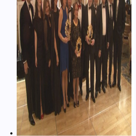
Real Estate
Εμπόριο – Commerce
Ιατρικά-Medical
Ιστορικά Video
Θρησκευτικά Θέματα
Επικαιρότητα – News
Διασκέδαση – Entertainment
ΑΡΘΡΟΓΡΑΦΊΑ
Ομογένεια
Ελλάδα
Καλλιτεχνικά
Ιατρικά – Υγεία
Ιστορικά-Αρχαιολογικά
Real Estate Αρθρα
ΝΈΑ
ΔΙΑΦΗΜΊΣΕΙΣ – ADS
ΚΑΛΛΙΤΕΧΝΙΚΆ-ARTS-MUSIC