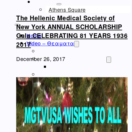
ΝΤΟΚΙΜΑΝΤΈΡ
Athens Square
The Hellenic Medical Society of
New York ANNUAL SCHOLARSHIP
Gala CELEBRATING 81 YEARS 1936
Home
Video – Θεαματα
2017
Ομογένεια – Community
Καλλιτεχνικά-Arts-Music
December 26, 2017
Καλλιτεχνικά – Ελλάδα
Διαφημίσεις – Ads
Real Estate
Εμπόριο – Commerce
Ιατρικά-Medical
Ιστορικά Video
Θρησκευτικά Θέματα
Επικαιρότητα – News
Διασκέδαση – Entertainment