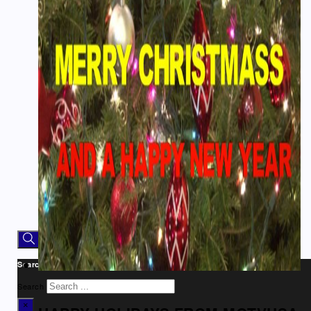
Αρθρογραφία
Ομογένεια
Ελλάδα
Καλλιτεχνικά
Ιατρικά – Υγεία
Ιστορικά-Αρχαιολογικά
Real Estate Αρθρα
Νέα
Διαφημίσεις – Ads
Καλλιτεχνικά-Arts-Music
Ντοκιμαντέρ
Athens Square
Search site
Search
×