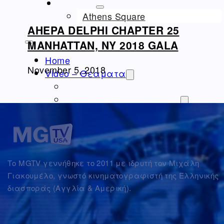
ΝΤΟΚΙΜΑΝΤΈΡ
Athens Square
AHEPA DELPHI CHAPTER 25
MANHATTAN, NY 2018 GALA
Home
November 5, 2018
Video – Θεαματα
Ομογένεια – Community
Καλλιτεχνικά-Arts-Music
Καλλιτεχνικά – Ελλάδα
Διαφημίσεις – Ads
Real Estate
Εμπόριο – Commerce
Το MGTV γεννήθηκε το 2011 με ιδρυτή τον Μιχάλη
Ιατρικά-Medical
Γιακουμέλο, γνωστό κινηματογραφιστή της Ελληνικής
Ιστορικά Video
διασποράς (Αγγλία & Αμερική).
Θρησκευτικά Θέματα
Επικαιρότητα – News
Διασκέδαση – Entertainment