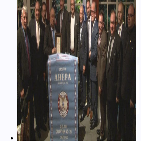
Real Estate
Εμπόριο – Commerce
Ιατρικά-Medical
Ιστορικά Video
Θρησκευτικά Θέματα
Επικαιρότητα – News
Διασκέδαση – Entertainment
ΑΡΘΡΟΓΡΑΦΊΑ
Ομογένεια
Ελλάδα
Καλλιτεχνικά
Ιατρικά – Υγεία
Ιστορικά-Αρχαιολογικά
Real Estate Αρθρα
ΝΈΑ
ΔΙΑΦΗΜΊΣΕΙΣ – ADS
ΚΑΛΛΙΤΕΧΝΙΚΆ-ARTS-MUSIC