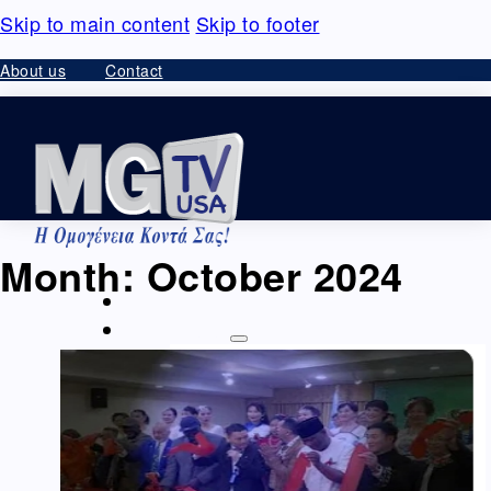
Skip to main content
Skip to footer
About us
Contact
Month:
October 2024
HOME
VIDEO – ΘΕΑΜΑΤΑ
Ομογένεια – Community
Καλλιτεχνικά-Arts-Music
Καλλιτεχνικά –
Ελλάδα
Διαφημίσεις – Ads