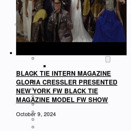
ΝΤΟΚΙΜΑΝΤΈΡ
Athens Square
Home
Video – Θεαματα
Ομογένεια – Community
Καλλιτεχνικά-Arts-Music
Καλλιτεχνικά – Ελλάδα
BLACK TIE INTERN MAGAZINE
Διαφημίσεις – Ads
Real Estate
GLORIA CRESSLER PRESENTED
Εμπόριο – Commerce
NEW YORK FW BLACK TIE
Ιατρικά-Medical
MAGAZINE MODEL FW SHOW
Ιστορικά Video
Θρησκευτικά Θέματα
October 9, 2024
Επικαιρότητα – News
Διασκέδαση – Entertainment