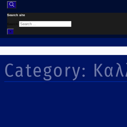
Search site
Search
×
Category: Καλ