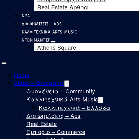
Real Estate Αρθρα
ΝΈΑ
ΔΙΑΦΗΜΊΣΕΙΣ – ADS
ΚΑΛΛΙΤΕΧΝΙΚΆ-ARTS-MUSIC
ΝΤΟΚΙΜΑΝΤΈΡ
Athens Square
Home
Video – Θεαματα
Ομογένεια – Community
Καλλιτεχνικά-Arts-Music
Καλλιτεχνικά – Ελλάδα
Διαφημίσεις – Ads
Real Estate
Εμπόριο – Commerce