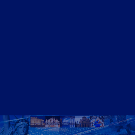
ΝΤΟΚΙΜΑΝΤΈΡ
Athens Square
Home
Video – Θεαματα
Ομογένεια – Community
Καλλιτεχνικά-Arts-Music
Καλλιτεχνικά – Ελλάδα
Διαφημίσεις – Ads
Real Estate
Εμπόριο – Commerce
Ιατρικά-Medical
Ιστορικά Video
Θρησκευτικά Θέματα
Επικαιρότητα – News
Διασκέδαση – Entertainment