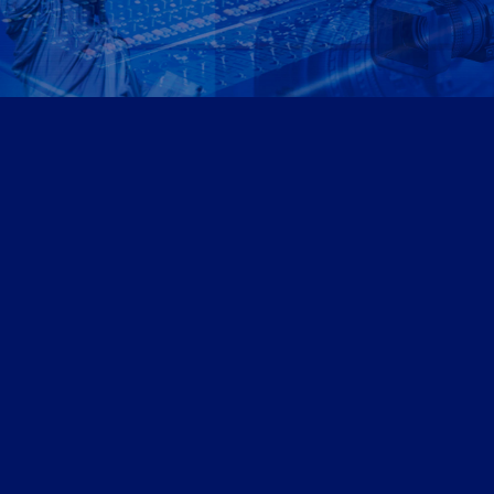
Αρθρογραφία
Ομογένεια
Ελλάδα
Καλλιτεχνικά
Ιατρικά – Υγεία
Ιστορικά-Αρχαιολογικά
Real Estate Αρθρα
Νέα
Διαφημίσεις – Ads
Καλλιτεχνικά-Arts-Music
Ντοκιμαντέρ
Athens Square
Search site
Search
×