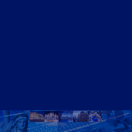
ΝΤΟΚΙΜΑΝΤΈΡ
Athens Square
Home
Video – Θεαματα
Ομογένεια – Community
Καλλιτεχνικά-Arts-Music
Καλλιτεχνικά – Ελλάδα
Διαφημίσεις – Ads
Real Estate
Εμπόριο – Commerce
Ιατρικά-Medical
Ιστορικά Video
Θρησκευτικά Θέματα
Επικαιρότητα – News
Διασκέδαση – Entertainment