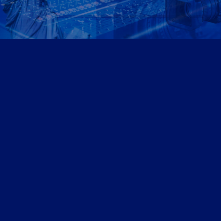
Αρθρογραφία
Ομογένεια
Ελλάδα
Καλλιτεχνικά
Ιατρικά – Υγεία
Ιστορικά-Αρχαιολογικά
Real Estate Αρθρα
Νέα
Διαφημίσεις – Ads
Καλλιτεχνικά-Arts-Music
Ντοκιμαντέρ
Athens Square
Search site
Search
×