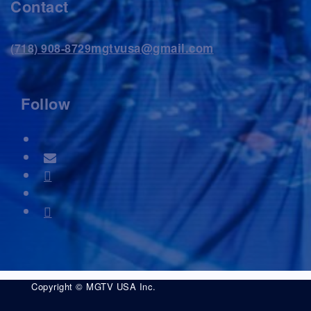
Contact
mgtvusa@gmail.com
(718) 908-8729
Follow
Copyright © MGTV USA Inc.