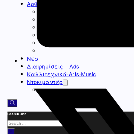
Αρθρογραφία
Ομογένεια
Ελλάδα
Καλλιτεχνικά
Ιατρικά – Υγεία
Ιστορικά-Αρχαιολογικά
Real Estate Αρθρα
Νέα
Διαφημίσεις – Ads
Καλλιτεχνικά-Arts-Music
Ντοκιμαντέρ
Athens Square
Search site
Search
×