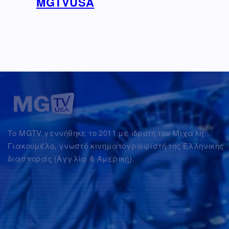
MGTVUSA
Το MGTV γεννήθηκε το 2011 με ιδρυτή τον Μιχάλη
Γιακουμέλο, γνωστό κινηματογραφιστή της Ελληνικής
διασποράς (Αγγλία & Αμερική).