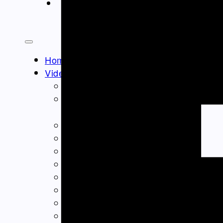
ΝΤΟΚΙΜΑΝΤΈΡ
Athens Square
Home
Video – Θεαματα
Ομογένεια – Community
Καλλιτεχνικά-Arts-Music
Καλλιτεχνικά – Ελλάδα
Διαφημίσεις – Ads
Real Estate
Εμπόριο – Commerce
Ιατρικά-Medical
Ιστορικά Video
Θρησκευτικά Θέματα
Επικαιρότητα – News
Διασκέδαση – Entertainment