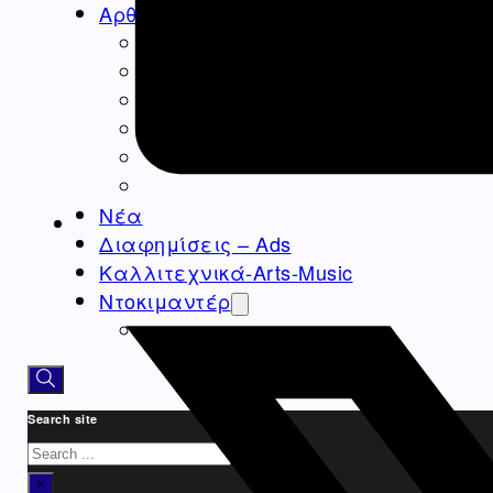
Αρθρογραφία
Ομογένεια
Ελλάδα
Καλλιτεχνικά
Ιατρικά – Υγεία
Ιστορικά-Αρχαιολογικά
Real Estate Αρθρα
Νέα
Διαφημίσεις – Ads
Καλλιτεχνικά-Arts-Music
Ντοκιμαντέρ
Athens Square
Search site
Search
×