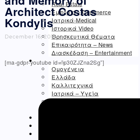
and Memory of
Real Estate
Architect Costas
Εμπόριο – Commerce
Kondylis
Ιατρικά-Medical
Ιστορικά Video
Θρησκευτικά Θέματα
December 16, 2018
Επικαιρότητα – News
Διασκέδαση – Entertainment
[ma-gdpr-youtube id=”p30ZJZna2Sg”]
ΑΡΘΡΟΓΡΑΦΊΑ
Ομογένεια
Ελλάδα
Καλλιτεχνικά
Ιατρικά – Υγεία
Ιστορικά-Αρχαιολογικά
Real Estate Αρθρα
ΝΈΑ
ΔΙΑΦΗΜΊΣΕΙΣ – ADS
ΚΑΛΛΙΤΕΧΝΙΚΆ-ARTS-MUSIC