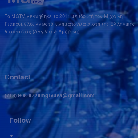
Το MGTV γεννήθηκε το 2011 με ιδρυτή τον Μιχάλη
Γιακουμέλο, γνωστό κινηματογραφιστή της Ελληνικής
διασποράς (Αγγλία & Αμερική).
Contact
mgtvusa@gmail.com
(718) 908-8729
Follow