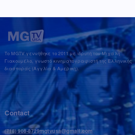
Το MGTV γεννήθηκε το 2011 με ιδρυτή τον Μιχάλη
Γιακουμέλο, γνωστό κινηματογραφιστή της Ελληνικής
διασποράς (Αγγλία & Αμερική).
Contact
mgtvusa@gmail.com
(718) 908-8729