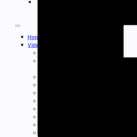
ΝΤΟΚΙΜΑΝΤΈΡ
Athens Square
Home
Video – Θεαματα
Ομογένεια – Community
Καλλιτεχνικά-Arts-Music
Καλλιτεχνικά – Ελλάδα
Διαφημίσεις – Ads
Real Estate
Εμπόριο – Commerce
Ιατρικά-Medical
Ιστορικά Video
Θρησκευτικά Θέματα
Επικαιρότητα – News
Διασκέδαση – Entertainment