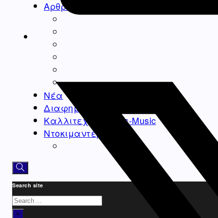
Αρθρογραφία
Ομογένεια
Ελλάδα
Καλλιτεχνικά
Ιατρικά – Υγεία
Ιστορικά-Αρχαιολογικά
Real Estate Αρθρα
Νέα
Διαφημίσεις – Ads
Καλλιτεχνικά-Arts-Music
Ντοκιμαντέρ
Athens Square
Search site
Search
×