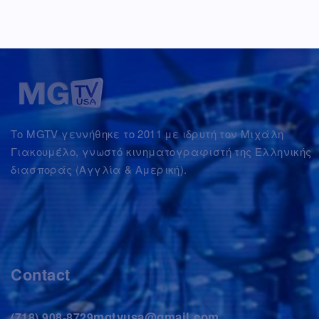
Το MGTV γεννήθηκε το 2011 με ιδρυτή τον Μιχάλη
Γιακουμέλο, γνωστό κινηματογραφιστή της Ελληνικής
διασποράς (Αγγλία & Αμερική).
Contact
mgtvusa@gmail.com
(718) 908-8729