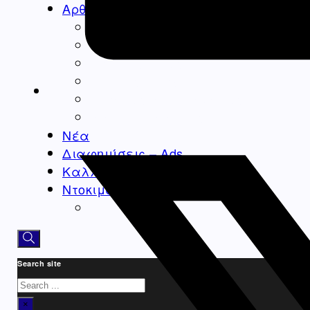
Αρθρογραφία
Ομογένεια
Ελλάδα
Καλλιτεχνικά
Ιατρικά – Υγεία
Ιστορικά-Αρχαιολογικά
Real Estate Αρθρα
Νέα
Διαφημίσεις – Ads
Καλλιτεχνικά-Arts-Music
Ντοκιμαντέρ
Athens Square
Search site
Search
×