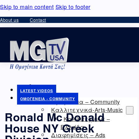
Skip to main content
Skip to footer
About us
Contact
HOME
LATEST VIDEOS
VIDEO – ΘΕΑΜΑΤΑ
ΟΜΟΓΈΝΕΙΑ - COMMUNITY
Ομογένεια – Community
Καλλιτεχνικά-Arts-Music
Ronald Mc Donald
Καλλιτεχνικά –
House NY Greek
Ελλάδα
Διαφημίσεις – Ads