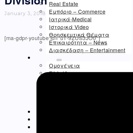
Division
Real Estate
Εμπόριο – Commerce
January 3, 2018
Ιατρικά-Medical
Ιστορικά Video
Θρησκευτικά Θέματα
[ma-gdpr-youtube id=”uT-9ZUS3JO0″]
Επικαιρότητα – News
Διασκέδαση – Entertainment
ΑΡΘΡΟΓΡΑΦΊΑ
Ομογένεια
Ελλάδα
Καλλιτεχνικά
Ιατρικά – Υγεία
Ιστορικά-Αρχαιολογικά
Real Estate Αρθρα
ΝΈΑ
ΔΙΑΦΗΜΊΣΕΙΣ – ADS
ΚΑΛΛΙΤΕΧΝΙΚΆ-ARTS-MUSIC