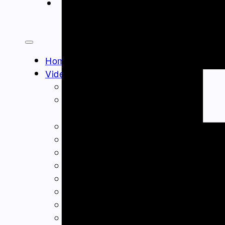
ΝΤΟΚΙΜΑΝΤΈΡ
Athens Square
Home
Video – Θεαματα
Ομογένεια – Community
Καλλιτεχνικά-Arts-Music
Καλλιτεχνικά – Ελλάδα
Διαφημίσεις – Ads
Real Estate
Εμπόριο – Commerce
Ιατρικά-Medical
Ιστορικά Video
Θρησκευτικά Θέματα
Επικαιρότητα – News
Διασκέδαση – Entertainment