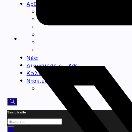
Αρθρογραφία
Ομογένεια
Ελλάδα
Καλλιτεχνικά
Ιατρικά – Υγεία
Ιστορικά-Αρχαιολογικά
Real Estate Αρθρα
Νέα
Διαφημίσεις – Ads
Καλλιτεχνικά-Arts-Music
Ντοκιμαντέρ
Athens Square
Search site
Search
×