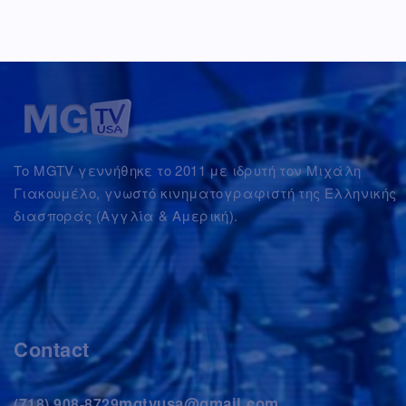
Το MGTV γεννήθηκε το 2011 με ιδρυτή τον Μιχάλη
Γιακουμέλο, γνωστό κινηματογραφιστή της Ελληνικής
διασποράς (Αγγλία & Αμερική).
Contact
mgtvusa@gmail.com
(718) 908-8729