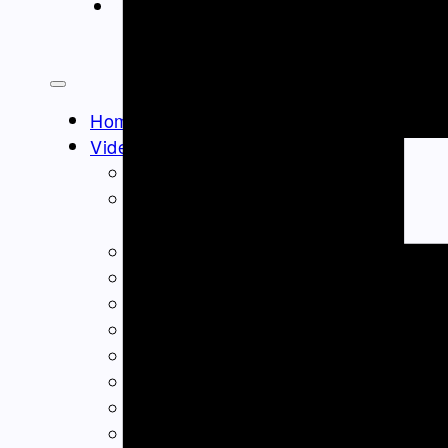
ΝΤΟΚΙΜΑΝΤΈΡ
Athens Square
Home
Video – Θεαματα
Ομογένεια – Community
Καλλιτεχνικά-Arts-Music
Καλλιτεχνικά – Ελλάδα
Διαφημίσεις – Ads
Real Estate
Εμπόριο – Commerce
Ιατρικά-Medical
Ιστορικά Video
Θρησκευτικά Θέματα
Επικαιρότητα – News
Διασκέδαση – Entertainment