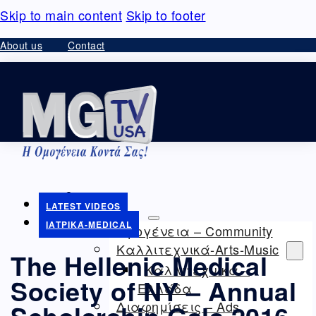
Skip to main content
Skip to footer
About us
Contact
HOME
LATEST VIDEOS
VIDEO – ΘΕΑΜΑΤΑ
ΙΑΤΡΙΚΆ-MEDICAL
Ομογένεια – Community
Καλλιτεχνικά-Arts-Music
The Hellenic Medical
Καλλιτεχνικά –
Society of NY – Annual
Ελλάδα
Διαφημίσεις – Ads