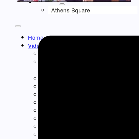
ΝΤΟΚΙΜΑΝΤΈΡ
Athens Square
Home
Video – Θεαματα
Ομογένεια – Community
Καλλιτεχνικά-Arts-Music
Καλλιτεχνικά – Ελλάδα
Διαφημίσεις – Ads
Real Estate
Εμπόριο – Commerce
Ιατρικά-Medical
Ιστορικά Video
Θρησκευτικά Θέματα
Επικαιρότητα – News
Διασκέδαση – Entertainment