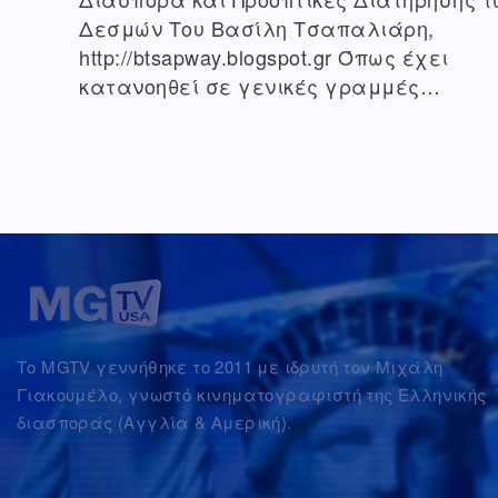
Δεσμών Του Βασίλη Τσαπαλιάρη,
http://btsapway.blogspot.gr Όπως έχει
κατανοηθεί σε γενικές γραμμές…
Το MGTV γεννήθηκε το 2011 με ιδρυτή τον Μιχάλη
Γιακουμέλο, γνωστό κινηματογραφιστή της Ελληνικής
διασποράς (Αγγλία & Αμερική).