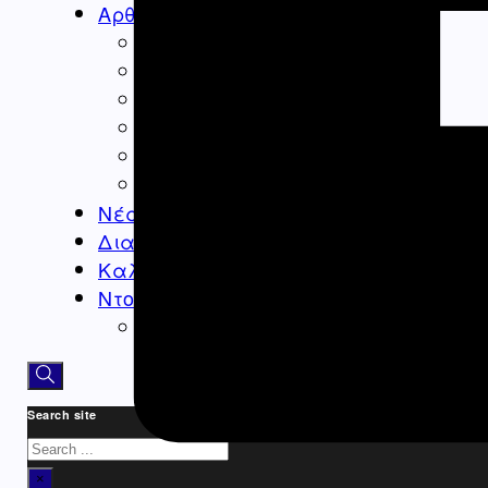
Αρθρογραφία
Ομογένεια
Ελλάδα
Καλλιτεχνικά
Ιατρικά – Υγεία
Ιστορικά-Αρχαιολογικά
Real Estate Αρθρα
Νέα
Διαφημίσεις – Ads
Καλλιτεχνικά-Arts-Music
Ντοκιμαντέρ
Athens Square
Search site
Search
×