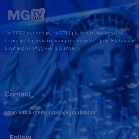
Το MGTV γεννήθηκε το 2011 με ιδρυτή τον Μιχάλη
Γιακουμέλο, γνωστό κινηματογραφιστή της Ελληνικής
διασποράς (Αγγλία & Αμερική).
Contact
mgtvusa@gmail.com
(718) 908-8729
Follow