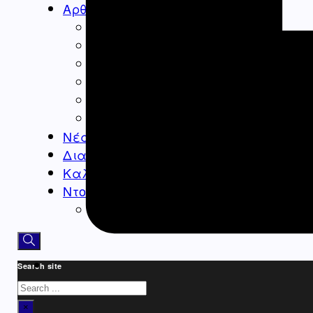
Αρθρογραφία
Ομογένεια
Ελλάδα
Καλλιτεχνικά
Ιατρικά – Υγεία
Ιστορικά-Αρχαιολογικά
Real Estate Αρθρα
Νέα
Διαφημίσεις – Ads
Καλλιτεχνικά-Arts-Music
Ντοκιμαντέρ
Athens Square
Search site
Search
×