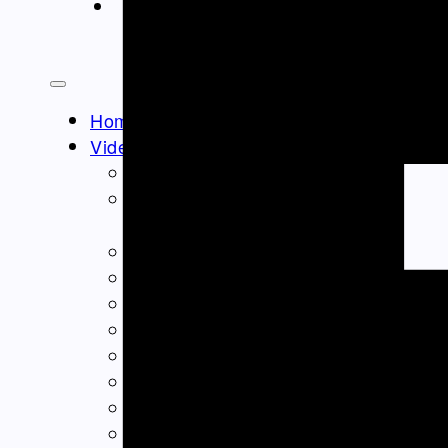
ΝΤΟΚΙΜΑΝΤΈΡ
Athens Square
Home
Video – Θεαματα
Ομογένεια – Community
Καλλιτεχνικά-Arts-Music
Καλλιτεχνικά – Ελλάδα
Διαφημίσεις – Ads
Real Estate
Εμπόριο – Commerce
Ιατρικά-Medical
Ιστορικά Video
Θρησκευτικά Θέματα
Επικαιρότητα – News
Διασκέδαση – Entertainment