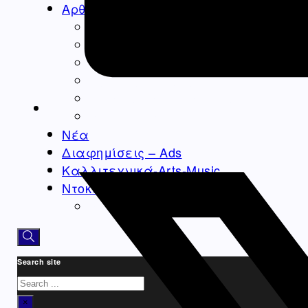
Αρθρογραφία
Ομογένεια
Ελλάδα
Καλλιτεχνικά
Ιατρικά – Υγεία
Ιστορικά-Αρχαιολογικά
Real Estate Αρθρα
Νέα
Διαφημίσεις – Ads
Καλλιτεχνικά-Arts-Music
Ντοκιμαντέρ
Athens Square
Search site
Search
×