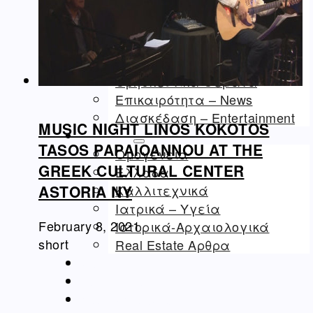
Real Estate
Εμπόριο – Commerce
Ιατρικά-Medical
Ιστορικά Video
Θρησκευτικά Θέματα
Επικαιρότητα – News
Διασκέδαση – Entertainment
MUSIC NIGHT LINOS KOKOTOS
ΑΡΘΡΟΓΡΑΦΊΑ
TASOS PAPAIOANNOU AT THE
Ομογένεια
GREEK CULTURAL CENTER
Ελλάδα
Καλλιτεχνικά
ASTORIA NY
Ιατρικά – Υγεία
February 8, 2021
Ιστορικά-Αρχαιολογικά
short
Real Estate Αρθρα
ΝΈΑ
ΔΙΑΦΗΜΊΣΕΙΣ – ADS
ΚΑΛΛΙΤΕΧΝΙΚΆ-ARTS-MUSIC