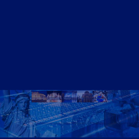
ΝΤΟΚΙΜΑΝΤΈΡ
Athens Square
Home
Video – Θεαματα
Ομογένεια – Community
Καλλιτεχνικά-Arts-Music
Καλλιτεχνικά – Ελλάδα
Διαφημίσεις – Ads
Real Estate
Εμπόριο – Commerce
Ιατρικά-Medical
Ιστορικά Video
Θρησκευτικά Θέματα
Επικαιρότητα – News
Διασκέδαση – Entertainment