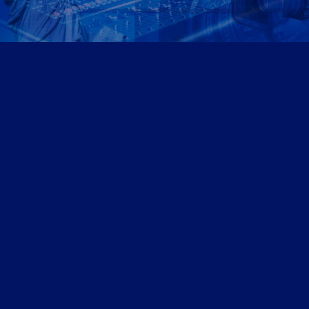
Αρθρογραφία
Ομογένεια
Ελλάδα
Καλλιτεχνικά
Ιατρικά – Υγεία
Ιστορικά-Αρχαιολογικά
Real Estate Αρθρα
Νέα
Διαφημίσεις – Ads
Καλλιτεχνικά-Arts-Music
Ντοκιμαντέρ
Athens Square
Search site
Search
×