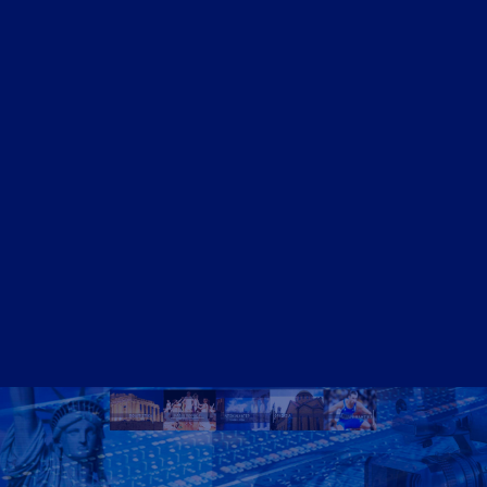
ΝΤΟΚΙΜΑΝΤΈΡ
Athens Square
Home
Video – Θεαματα
Ομογένεια – Community
Καλλιτεχνικά-Arts-Music
Καλλιτεχνικά – Ελλάδα
Διαφημίσεις – Ads
Real Estate
Εμπόριο – Commerce
Ιατρικά-Medical
Ιστορικά Video
Θρησκευτικά Θέματα
Επικαιρότητα – News
Διασκέδαση – Entertainment