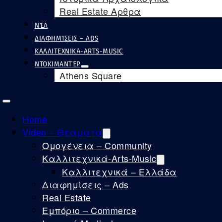
Real Estate Αρθρα
ΝΈΑ
ΔΙΑΦΗΜΊΣΕΙΣ – ADS
ΚΑΛΛΙΤΕΧΝΙΚΆ-ARTS-MUSIC
ΝΤΟΚΙΜΑΝΤΈΡ
Athens Square
Home
Video – Θεαματα
Ομογένεια – Community
Καλλιτεχνικά-Arts-Music
Καλλιτεχνικά – Ελλάδα
Διαφημίσεις – Ads
Real Estate
Εμπόριο – Commerce