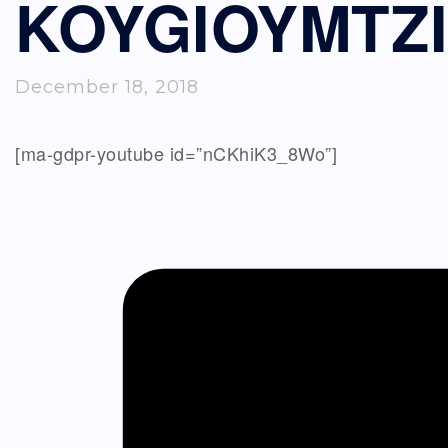
KOYGIOYMTZ
December 18, 2018
[ma-gdpr-youtube id=”nCKhiK3_8Wo”]