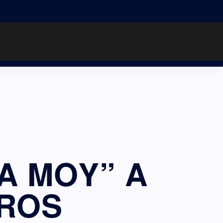
Α ΜΟΥ” A
VROS