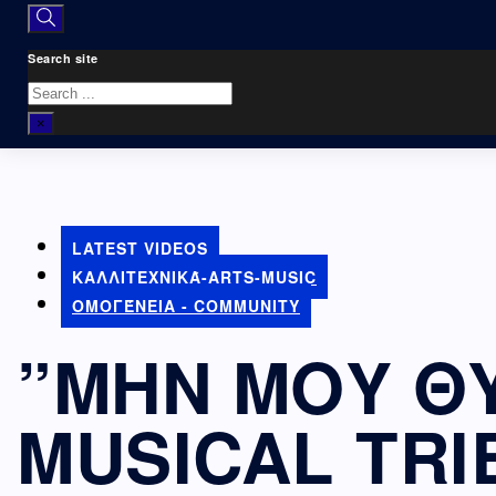
Search site
Search
×
LATEST VIDEOS
ΚΑΛΛΙΤΕΧΝΙΚΆ-ARTS-MUSIC
ΟΜΟΓΈΝΕΙΑ - COMMUNITY
”ΜΗΝ ΜΟΥ ΘΥ
MUSICAL TRI