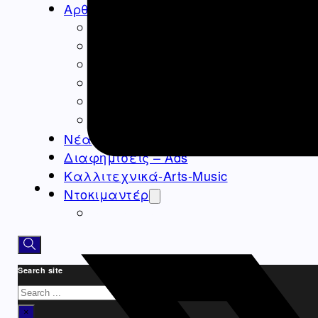
Αρθρογραφία
Ομογένεια
Ελλάδα
Καλλιτεχνικά
Ιατρικά – Υγεία
Ιστορικά-Αρχαιολογικά
Real Estate Αρθρα
Νέα
Διαφημίσεις – Ads
Καλλιτεχνικά-Arts-Music
Ντοκιμαντέρ
Athens Square
Search site
Search
×