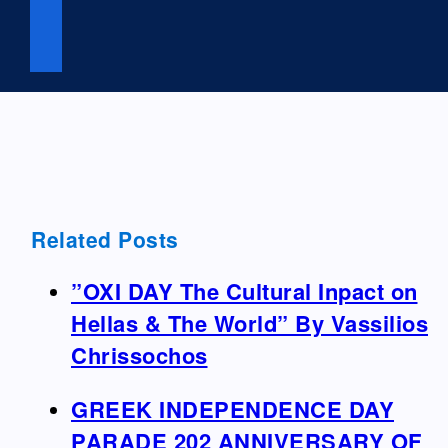
Related Posts
”OXI DAY The Cultural Inpact on
Hellas & The World” By Vassilios
Chrissochos
GREEK INDEPENDENCE DAY
PARADE 202 ANNIVERSARY OF