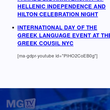
HELLENIC INDEPENDENCE AND
HILTON CELEBRATION NIGHT
INTERNATIONAL DAY OF THE
GREEK LANGUAGE EVENT AT TH
GREEK COUSIL NYC
[ma-gdpr-youtube id="PIHO2CoEB0g"]