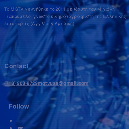
Το MGTV γεννήθηκε το 2011 με ιδρυτή τον Μιχάλη
Γιακουμέλο, γνωστό κινηματογραφιστή της Ελληνικής
διασποράς (Αγγλία & Αμερική).
Contact
mgtvusa@gmail.com
(718) 908-8729
Follow