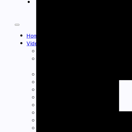
ΝΤΟΚΙΜΑΝΤΈΡ
Athens Square
Home
Video – Θεαματα
Ομογένεια – Community
Καλλιτεχνικά-Arts-Music
Καλλιτεχνικά – Ελλάδα
Διαφημίσεις – Ads
Real Estate
Εμπόριο – Commerce
Ιατρικά-Medical
Ιστορικά Video
Θρησκευτικά Θέματα
Επικαιρότητα – News
Διασκέδαση – Entertainment